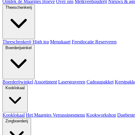
Ontdek de Maargies Hoeve
Over ons
Melkveehouderij
Nieuws & ag
Theeschenkerij
Theeschenkerij
High tea
Menukaart
Feestlocatie
Reserveren
Boerderijwinkel
Boerderijwinkel
Assortiment
Lasergraveren
Cadeaupakket
Kerstpakk
Kooklokaal
Kooklokaal
Het Maargies Verrassingsmenu
Kookworkshop
Dagbeste
Zorgboerderij