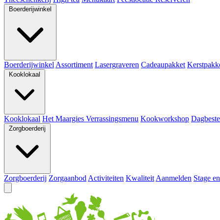
Boerderijwinkel
Boerderijwinkel
Assortiment
Lasergraveren
Cadeaupakket
Kerstpakk
Kooklokaal
Kooklokaal
Het Maargies Verrassingsmenu
Kookworkshop
Dagbeste
Zorgboerderij
Zorgboerderij
Zorgaanbod
Activiteiten
Kwaliteit
Aanmelden
Stage en