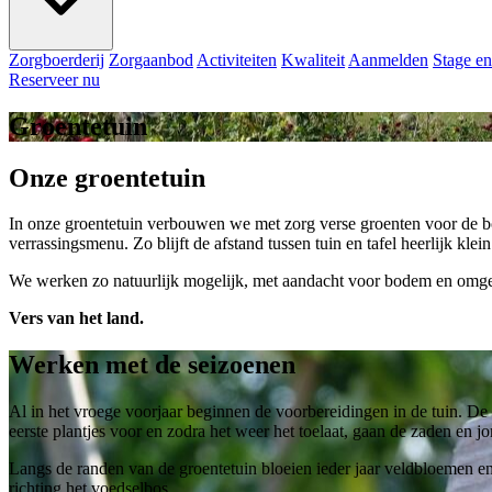
Zorgboerderij
Zorgaanbod
Activiteiten
Kwaliteit
Aanmelden
Stage en
Reserveer nu
Groentetuin
Onze groentetuin
In onze groentetuin verbouwen we met zorg verse groenten voor de bo
verrassingsmenu. Zo blijft de afstand tussen tuin en tafel heerlijk klein
We werken zo natuurlijk mogelijk, met aandacht voor bodem en omgevi
Vers van het land.
Werken met de seizoenen
Al in het vroege voorjaar beginnen de voorbereidingen in de tuin. D
eerste plantjes voor en zodra het weer het toelaat, gaan de zaden en j
Langs de randen van de groentetuin bloeien ieder jaar veldbloemen en 
richting het voedselbos.