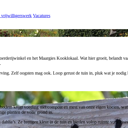
 vrijwilligerswerk
Vacatures
erderijwinkel en het Maargies Kooklokaal. Wat hier groeit, belandt va
.
ng. Zelf oogsten mag ook. Loop gerust de tuin in, pluk wat je nodig h
e bodem krijgt voeding met compost en mest van onze eigen koeien, wat
onge planten de volle grond in.
dahlia’s. Ze brengen kleur in de tuin en bieden volop ruimte voor inse