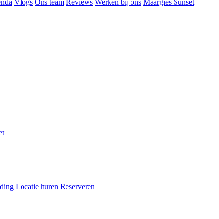
enda
Vlogs
Ons team
Reviews
Werken bij ons
Maargies Sunset
et
ding
Locatie huren
Reserveren