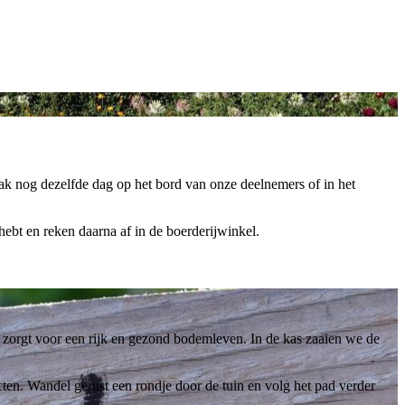
ak nog dezelfde dag op het bord van onze deelnemers of in het
ebt en reken daarna af in de boerderijwinkel.
 zorgt voor een rijk en gezond bodemleven. In de kas zaaien we de
cten. Wandel gerust een rondje door de tuin en volg het pad verder