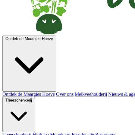
Ontdek de Maargies Hoeve
Ontdek de Maargies Hoeve
Over ons
Melkveehouderij
Nieuws & ag
Theeschenkerij
Theeschenkerij
High tea
Menukaart
Feestlocatie
Reserveren