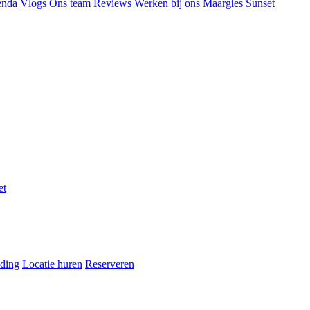
enda
Vlogs
Ons team
Reviews
Werken bij ons
Maargies Sunset
et
ding
Locatie huren
Reserveren