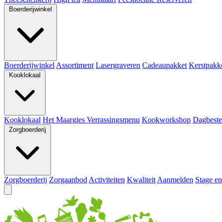
Boerderijwinkel
Boerderijwinkel
Assortiment
Lasergraveren
Cadeaupakket
Kerstpakk
Kooklokaal
Kooklokaal
Het Maargies Verrassingsmenu
Kookworkshop
Dagbeste
Zorgboerderij
Zorgboerderij
Zorgaanbod
Activiteiten
Kwaliteit
Aanmelden
Stage en