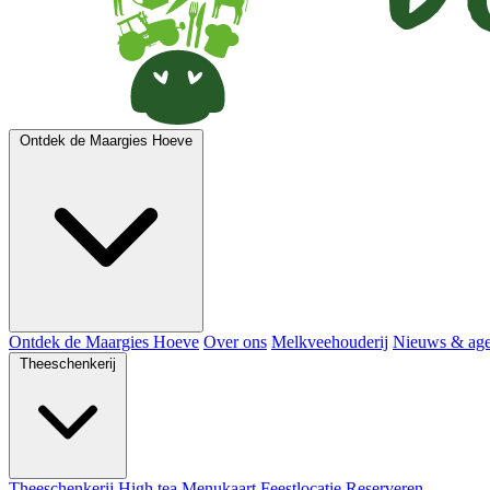
Ontdek de Maargies Hoeve
Ontdek de Maargies Hoeve
Over ons
Melkveehouderij
Nieuws & ag
Theeschenkerij
Theeschenkerij
High tea
Menukaart
Feestlocatie
Reserveren