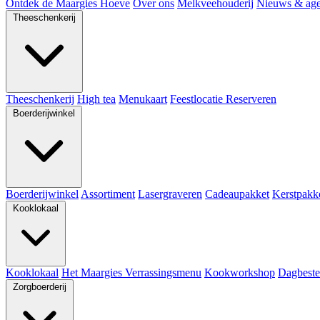
Ontdek de Maargies Hoeve
Over ons
Melkveehouderij
Nieuws & ag
Theeschenkerij
Theeschenkerij
High tea
Menukaart
Feestlocatie
Reserveren
Boerderijwinkel
Boerderijwinkel
Assortiment
Lasergraveren
Cadeaupakket
Kerstpakk
Kooklokaal
Kooklokaal
Het Maargies Verrassingsmenu
Kookworkshop
Dagbeste
Zorgboerderij