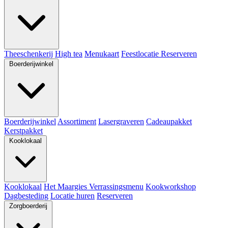
Theeschenkerij
High tea
Menukaart
Feestlocatie
Reserveren
Boerderijwinkel
Boerderijwinkel
Assortiment
Lasergraveren
Cadeaupakket
Kerstpakket
Kooklokaal
Kooklokaal
Het Maargies Verrassingsmenu
Kookworkshop
Dagbesteding
Locatie huren
Reserveren
Zorgboerderij