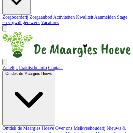
Zorgboerderij
Zorgaanbod
Activiteiten
Kwaliteit
Aanmelden
Stage
en vrijwilligerswerk
Vacatures
Zakelijk
Praktische info
Contact
Ontdek de Maargies Hoeve
Ontdek de Maargies Hoeve
Over ons
Melkveehouderij
Nieuws &