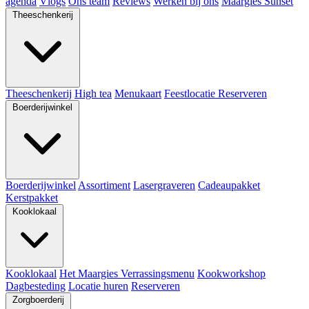
agenda
Vlogs
Ons team
Reviews
Werken bij ons
Maargies Sunset
Theeschenkerij
Theeschenkerij
High tea
Menukaart
Feestlocatie
Reserveren
Boerderijwinkel
Boerderijwinkel
Assortiment
Lasergraveren
Cadeaupakket
Kerstpakket
Kooklokaal
Kooklokaal
Het Maargies Verrassingsmenu
Kookworkshop
Dagbesteding
Locatie huren
Reserveren
Zorgboerderij