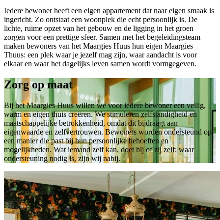
Iedere bewoner heeft een eigen appartement dat naar eigen smaak is
ingericht. Zo ontstaat een woonplek die echt persoonlijk is. De
lichte, ruime opzet van het gebouw en de ligging in het groen
zorgen voor een prettige sfeer. Samen met het begeleidingsteam
maken bewoners van het Maargies Huus hun eigen Maargies
Thuus: een plek waar je jezelf mag zijn, waar aandacht is voor
elkaar en waar het dagelijks leven samen wordt vormgegeven.
Zorg op maat
Bij het Maargies Huus willen we voor iedere bewoner een veilig,
warm en eigen thuis creëren. We stimuleren zelfstandigheid en
maatschappelijke betrokkenheid, omdat dit bijdraagt aan
eigenwaarde en zelfvertrouwen. Bewoners worden ondersteund op
een manier die past bij hun persoonlijke behoeften en
mogelijkheden. Wat iemand zelf kan, doet hij of zij zelf; waar
ondersteuning nodig is, zijn wij nabij.