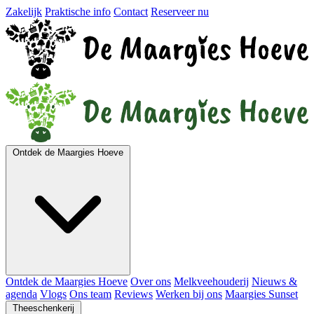
Zakelijk
Praktische info
Contact
Reserveer nu
Ontdek de Maargies Hoeve
Ontdek de Maargies Hoeve
Over ons
Melkveehouderij
Nieuws &
agenda
Vlogs
Ons team
Reviews
Werken bij ons
Maargies Sunset
Theeschenkerij