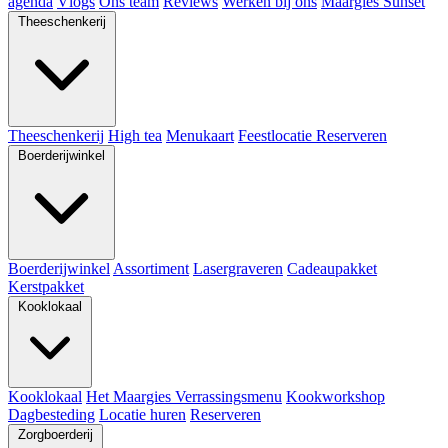
agenda
Vlogs
Ons team
Reviews
Werken bij ons
Maargies Sunset
Theeschenkerij
Theeschenkerij
High tea
Menukaart
Feestlocatie
Reserveren
Boerderijwinkel
Boerderijwinkel
Assortiment
Lasergraveren
Cadeaupakket
Kerstpakket
Kooklokaal
Kooklokaal
Het Maargies Verrassingsmenu
Kookworkshop
Dagbesteding
Locatie huren
Reserveren
Zorgboerderij