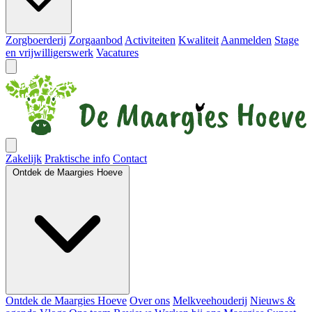
Zorgboerderij
Zorgaanbod
Activiteiten
Kwaliteit
Aanmelden
Stage
en vrijwilligerswerk
Vacatures
Zakelijk
Praktische info
Contact
Ontdek de Maargies Hoeve
Ontdek de Maargies Hoeve
Over ons
Melkveehouderij
Nieuws &