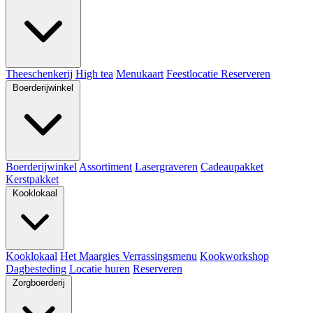
Theeschenkerij
High tea
Menukaart
Feestlocatie
Reserveren
Boerderijwinkel
Boerderijwinkel
Assortiment
Lasergraveren
Cadeaupakket
Kerstpakket
Kooklokaal
Kooklokaal
Het Maargies Verrassingsmenu
Kookworkshop
Dagbesteding
Locatie huren
Reserveren
Zorgboerderij