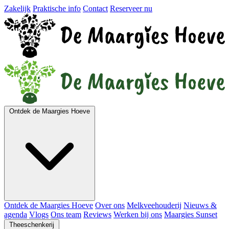
Zakelijk
Praktische info
Contact
Reserveer nu
Ontdek de Maargies Hoeve
Ontdek de Maargies Hoeve
Over ons
Melkveehouderij
Nieuws &
agenda
Vlogs
Ons team
Reviews
Werken bij ons
Maargies Sunset
Theeschenkerij