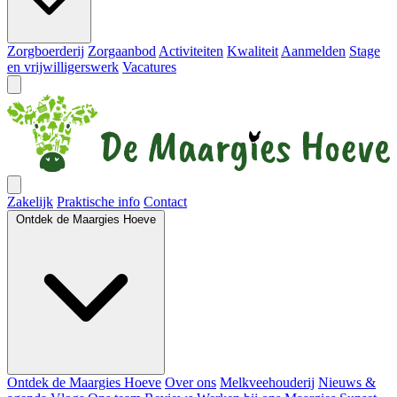
Zorgboerderij
Zorgaanbod
Activiteiten
Kwaliteit
Aanmelden
Stage
en vrijwilligerswerk
Vacatures
Zakelijk
Praktische info
Contact
Ontdek de Maargies Hoeve
Ontdek de Maargies Hoeve
Over ons
Melkveehouderij
Nieuws &