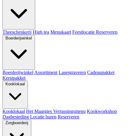
Theeschenkerij
High tea
Menukaart
Feestlocatie
Reserveren
Boerderijwinkel
Boerderijwinkel
Assortiment
Lasergraveren
Cadeaupakket
Kerstpakket
Kooklokaal
Kooklokaal
Het Maargies Verrassingsmenu
Kookworkshop
Dagbesteding
Locatie huren
Reserveren
Zorgboerderij