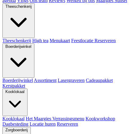
agenda
Vlogs
Ons team
Reviews
Werken bij ons
Maargies Sunset
Theeschenkerij
Theeschenkerij
High tea
Menukaart
Feestlocatie
Reserveren
Boerderijwinkel
Boerderijwinkel
Assortiment
Lasergraveren
Cadeaupakket
Kerstpakket
Kooklokaal
Kooklokaal
Het Maargies Verrassingsmenu
Kookworkshop
Dagbesteding
Locatie huren
Reserveren
Zorgboerderij