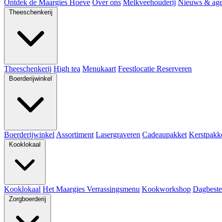
Ontdek de Maargies Hoeve
Over ons
Melkveehouderij
Nieuws & ag
Theeschenkerij
Theeschenkerij
High tea
Menukaart
Feestlocatie
Reserveren
Boerderijwinkel
Boerderijwinkel
Assortiment
Lasergraveren
Cadeaupakket
Kerstpakk
Kooklokaal
Kooklokaal
Het Maargies Verrassingsmenu
Kookworkshop
Dagbeste
Zorgboerderij