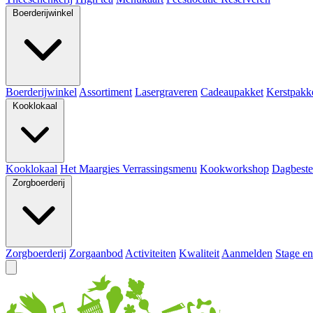
Boerderijwinkel
Boerderijwinkel
Assortiment
Lasergraveren
Cadeaupakket
Kerstpakk
Kooklokaal
Kooklokaal
Het Maargies Verrassingsmenu
Kookworkshop
Dagbeste
Zorgboerderij
Zorgboerderij
Zorgaanbod
Activiteiten
Kwaliteit
Aanmelden
Stage en