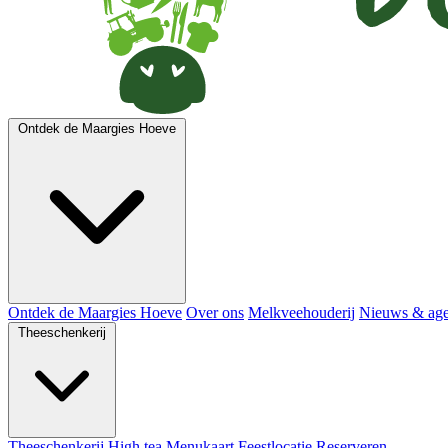
Ontdek de Maargies Hoeve
Ontdek de Maargies Hoeve
Over ons
Melkveehouderij
Nieuws & ag
Theeschenkerij
Theeschenkerij
High tea
Menukaart
Feestlocatie
Reserveren