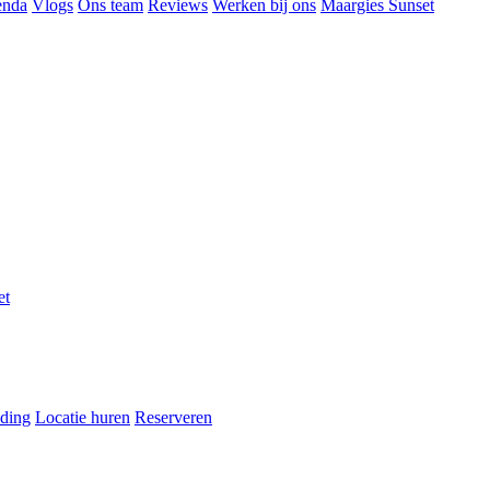
enda
Vlogs
Ons team
Reviews
Werken bij ons
Maargies Sunset
et
ding
Locatie huren
Reserveren